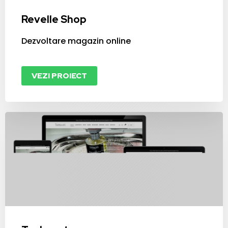
Revelle Shop
Dezvoltare magazin online
VEZI PROIECT