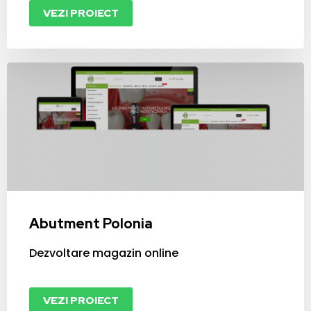
VEZI PROIECT
Abutment Polonia
Dezvoltare magazin online
VEZI PROIECT