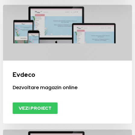
Evdeco
Dezvoltare magazin online
VEZI PROIECT