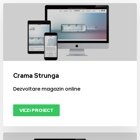
Crama Strunga
Dezvoltare magazin online
VEZI PROIECT