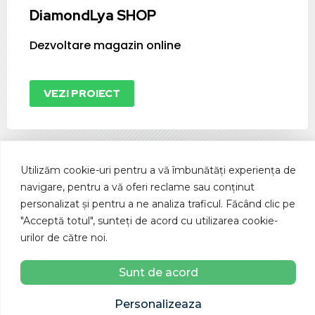
DiamondLya SHOP
Dezvoltare magazin online
VEZI PROIECT
Utilizăm cookie-uri pentru a vă îmbunătăți experiența de
navigare, pentru a vă oferi reclame sau conținut
personalizat și pentru a ne analiza traficul. Făcând clic pe
"Acceptă totul", sunteți de acord cu utilizarea cookie-
urilor de către noi.
Sunt de acord
Pofta Focului
Personalizeaza