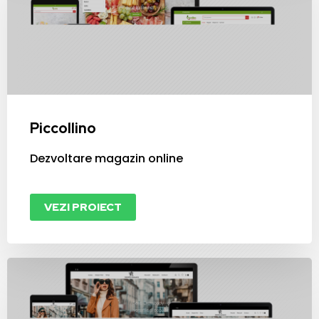
Piccollino
Dezvoltare magazin online
VEZI PROIECT